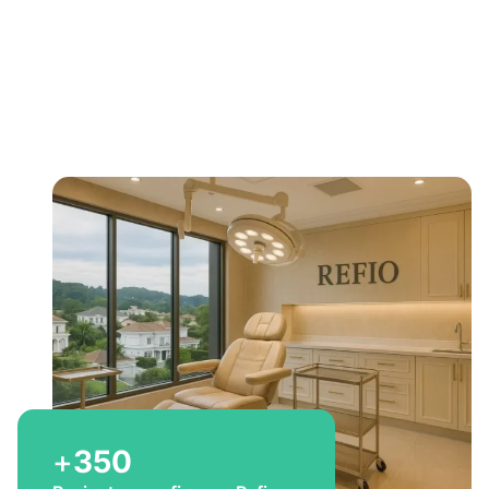
Bem-vindo a Refio!
Excelência em
implante
capilar
para você
+
350