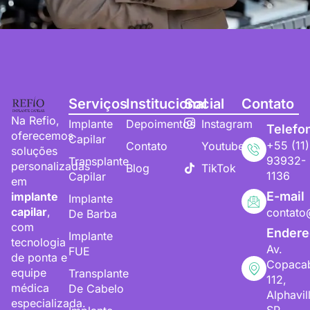
Serviços
Institucional
Social
Contato
Na Refio,
Implante
Depoimentos
Instagram
Telefo
oferecemos
Capilar
+55 (11)
Contato
Youtube
soluções
93932-
Transplante
personalizadas
Blog
TikTok
1136
Capilar
em
E-mail
implante
Implante
capilar
,
contato
De Barba
com
Endere
Implante
tecnologia
Av.
FUE
de ponta e
Copaca
equipe
Transplante
112,
médica
De Cabelo
Alphavil
especializada.
SP