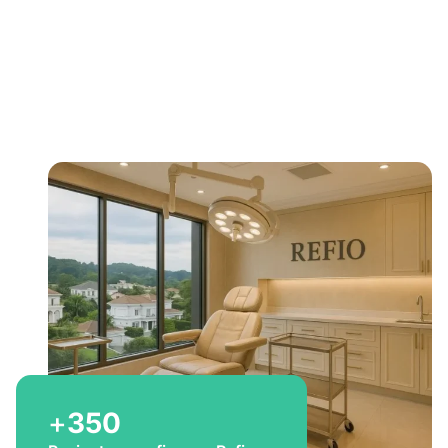
Bem-vindo a Refio!
Excelência em
implante
capilar
para você
+
350