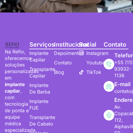
Serviços
Institucional
Social
Contato
Na Refio,
Implante
Depoimentos
Instagram
Telefo
oferecemos
Capilar
+55 (11)
Contato
Youtube
soluções
93932-
Transplante
personalizadas
Blog
TikTok
1136
Capilar
em
E-mail
implante
Implante
capilar
,
contato
De Barba
com
Endere
Implante
tecnologia
Av.
FUE
de ponta e
Copaca
equipe
Transplante
112,
médica
De Cabelo
Alphavil
especializada.
SP