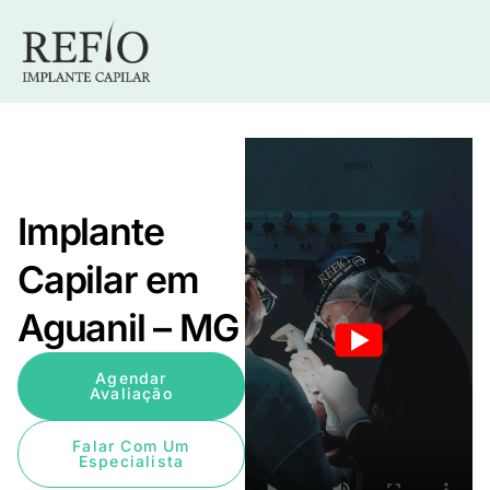
Implante
Capilar em
Aguanil – MG
Agendar
Avaliação
Falar Com Um
Especialista