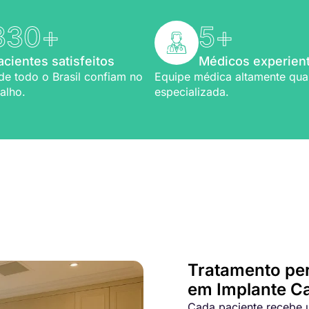
330
+
5
+
acientes satisfeitos
Médicos experien
de todo o Brasil confiam no
Equipe médica altamente qual
alho.
especializada.
Bem-vindo a Refio!
ia em
implante capilar
Tratamento pe
em Implante Ca
Cada paciente recebe u