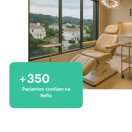
+
350
Pacientes confiam na
Refio