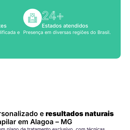
24
+
tes
Estados atendidos
ificada e
Presença em diversas regiões do Brasil.
para você
rsonalizado e
resultados naturais
pilar em Alagoa – MG
m plano de tratamento exclusivo, com técnicas