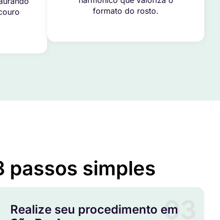
harmônico que valoriza o
taurando
formato do rosto.
 couro
3 passos simples
03
Realize seu procedimento em