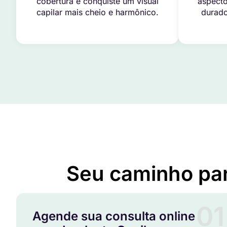
cobertura e conquiste um visual
aspecto
capilar mais cheio e harmônico.
durado
Seu caminho pa
01
Agende sua consulta online