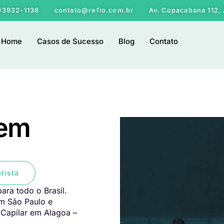
 93932-1136
contato@refio.com.br
Av. Copacabana 112, 
Home
Casos de Sucesso
Blog
Contato
 em
lista
ara todo o Brasil.
em São Paulo e
 Capilar em Alagoa –