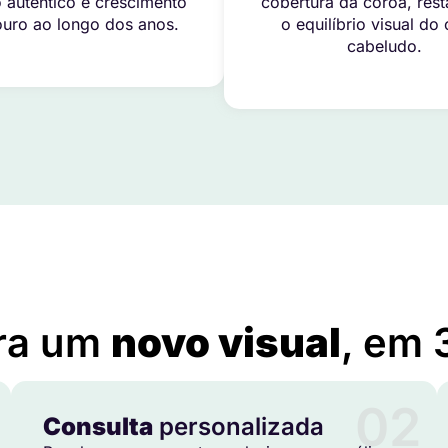
 autêntico e crescimento
cobertura da coroa, res
uro ao longo dos anos.
o equilíbrio visual do
cabeludo.
Implante Capilar em Alagoa – MG
ra um
novo visual
, em 
02
Consulta
personalizada