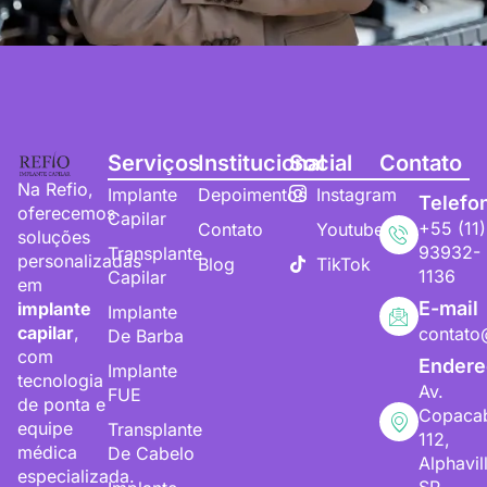
Serviços
Institucional
Social
Contato
Na Refio,
Implante
Depoimentos
Instagram
Telefo
oferecemos
Capilar
+55 (11)
Contato
Youtube
soluções
93932-
Transplante
personalizadas
Blog
TikTok
1136
Capilar
em
E-mail
implante
Implante
capilar
,
contato
De Barba
com
Endere
Implante
tecnologia
Av.
FUE
de ponta e
Copaca
equipe
Transplante
112,
médica
De Cabelo
Alphavil
especializada.
SP