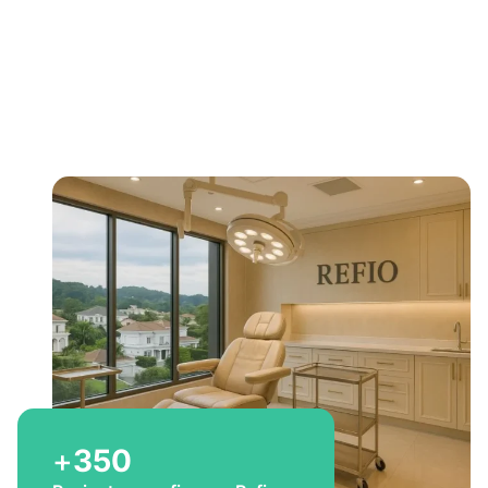
Bem-vindo a Refio!
Excelência em
implante
capilar
para você
+
350