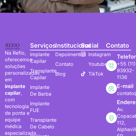
Serviços
Institucional
Social
Contato
Na Refio,
Implante
Depoimentos
Instagram
Telefo
oferecemos
Capilar
+55 (11)
Contato
Youtube
soluções
93932-
Transplante
personalizadas
Blog
TikTok
1136
Capilar
em
E-mail
implante
Implante
capilar
,
contato
De Barba
com
Endere
Implante
tecnologia
Av.
FUE
de ponta e
Copaca
equipe
Transplante
112,
médica
De Cabelo
Alphavil
especializada.
SP