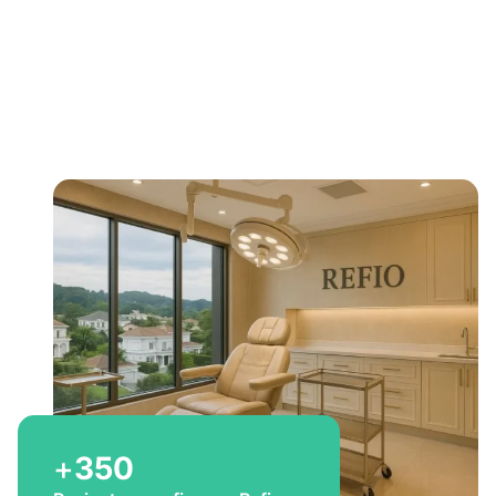
Bem-vindo a Refio!
Excelência em
implante
capilar
para você
+
350