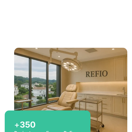
Bem-vindo a Refio!
Excelência em
implante
capilar
para você
+
350