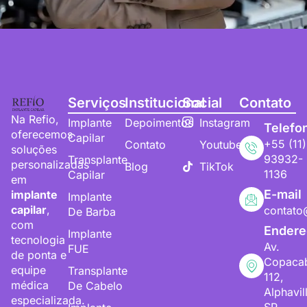
Serviços
Institucional
Social
Contato
Na Refio,
Implante
Depoimentos
Instagram
Telefo
oferecemos
Capilar
+55 (11)
Contato
Youtube
soluções
93932-
Transplante
personalizadas
Blog
TikTok
1136
Capilar
em
E-mail
implante
Implante
capilar
,
contato
De Barba
com
Endere
Implante
tecnologia
Av.
FUE
de ponta e
Copaca
equipe
Transplante
112,
médica
De Cabelo
Alphavil
especializada.
SP