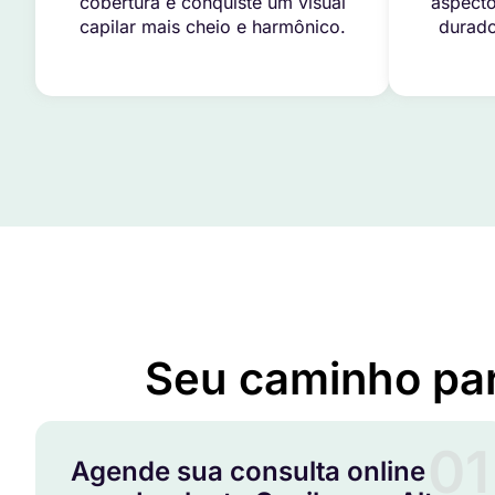
cobertura e conquiste um visual
aspecto
capilar mais cheio e harmônico.
durado
Seu caminho pa
01
Agende sua consulta online