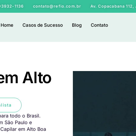
 93932-1136
contato@refio.com.br
Av. Copacabana 112, 
Home
Casos de Sucesso
Blog
Contato
em Alto
lista
ara todo o Brasil.
em São Paulo e
 Capilar em Alto Boa