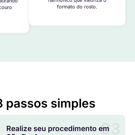
harmônico que valoriza o
taurando
formato do rosto.
 couro
3 passos simples
03
Realize seu procedimento em