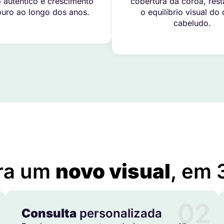
 autêntico e crescimento
cobertura da coroa, res
uro ao longo dos anos.
o equilíbrio visual do
cabeludo.
Implante Capilar em Alto Boa Vista – MT
ra um
novo visual
, em 
02
Consulta
personalizada