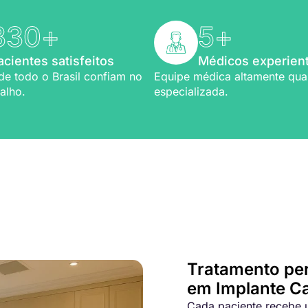
330
+
5
+
acientes satisfeitos
Médicos experien
de todo o Brasil confiam no
Equipe médica altamente qual
alho.
especializada.
Bem-vindo a Refio!
ia em
implante capilar
Tratamento pe
em Implante Ca
Cada paciente recebe u