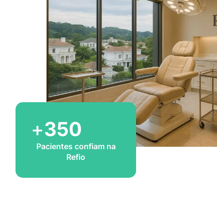
+
350
Pacientes confiam na
Refio