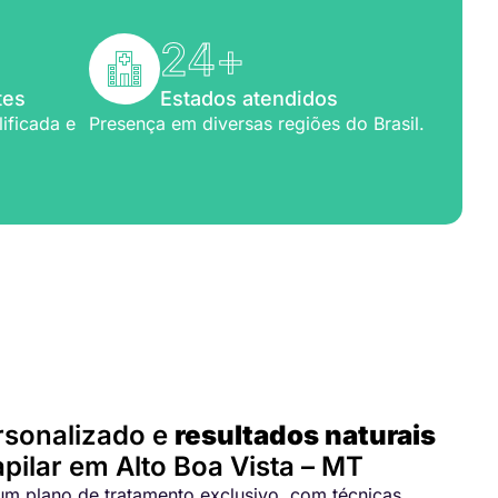
24
+
tes
Estados atendidos
ificada e
Presença em diversas regiões do Brasil.
para você
rsonalizado e
resultados naturais
pilar em Alto Boa Vista – MT
m plano de tratamento exclusivo, com técnicas