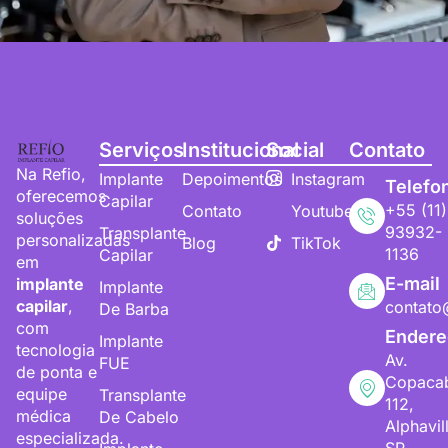
Serviços
Institucional
Social
Contato
Na Refio,
Implante
Depoimentos
Instagram
Telefo
oferecemos
Capilar
+55 (11)
Contato
Youtube
soluções
93932-
Transplante
personalizadas
Blog
TikTok
1136
Capilar
em
E-mail
implante
Implante
capilar
,
contato
De Barba
com
Endere
Implante
tecnologia
Av.
FUE
de ponta e
Copaca
equipe
Transplante
112,
médica
De Cabelo
Alphavil
especializada.
SP