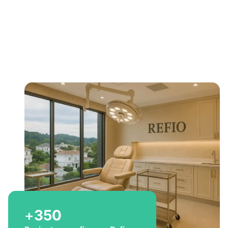
Bem-vindo a Refio!
Excelência em
implante
capilar
para você
+
350