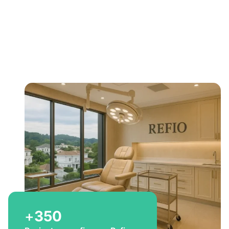
Bem-vindo a Refio!
Excelência em
implante
capilar
para você
+
350