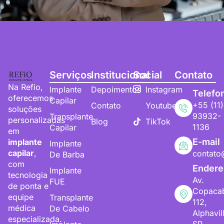
Serviços
Institucional
Social
Contato
Na Refio,
Implante
Depoimentos
Instagram
Telefo
oferecemos
Capilar
+55 (11)
Contato
Youtube
soluções
93932-
Transplante
personalizadas
Blog
TikTok
1136
Capilar
em
E-mail
implante
Implante
capilar
,
contato
De Barba
com
Endere
Implante
tecnologia
Av.
FUE
de ponta e
Copaca
equipe
Transplante
112,
médica
De Cabelo
Alphavil
especializada.
SP