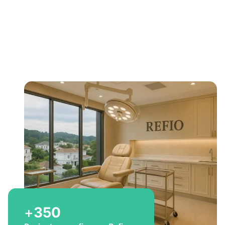
Bem-vindo a Refio!
Excelência em
implante
capilar
para você
+
350