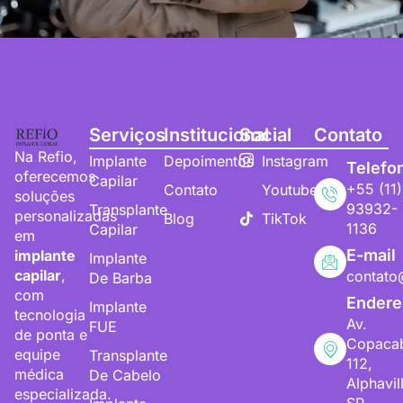
Serviços
Institucional
Social
Contato
Na Refio,
Implante
Depoimentos
Instagram
Telefo
oferecemos
Capilar
+55 (11)
Contato
Youtube
soluções
93932-
Transplante
personalizadas
Blog
TikTok
1136
Capilar
em
E-mail
implante
Implante
capilar
,
contato
De Barba
com
Endere
Implante
tecnologia
Av.
FUE
de ponta e
Copaca
equipe
Transplante
112,
médica
De Cabelo
Alphavil
especializada.
SP