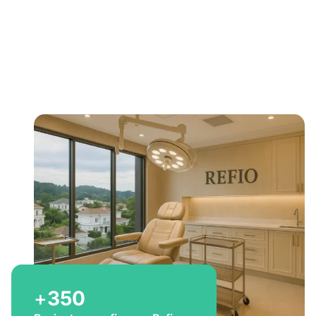
Bem-vindo a Refio!
Excelência em
implante
capilar
para você
+
350