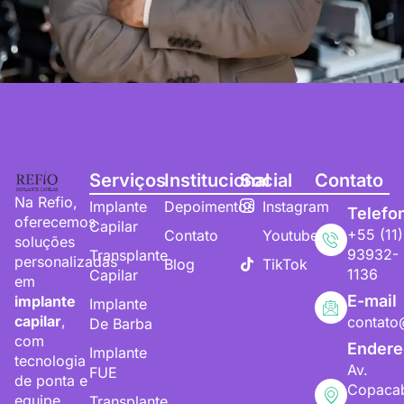
Serviços
Institucional
Social
Contato
Na Refio,
Implante
Depoimentos
Instagram
Telefo
oferecemos
Capilar
+55 (11)
Contato
Youtube
soluções
93932-
Transplante
personalizadas
Blog
TikTok
1136
Capilar
em
E-mail
implante
Implante
capilar
,
contato
De Barba
com
Endere
Implante
tecnologia
Av.
FUE
de ponta e
Copaca
equipe
Transplante