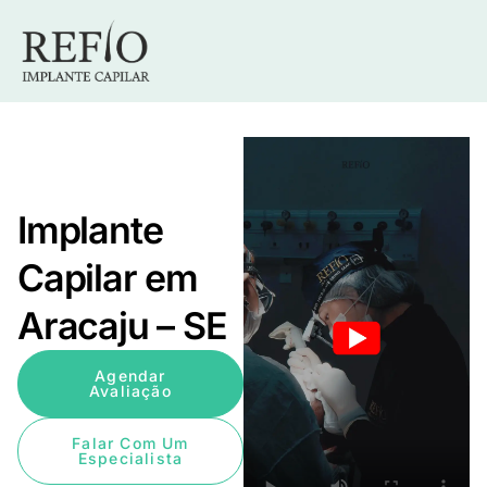
Implante
Capilar em
Aracaju – SE
Agendar
Avaliação
Falar Com Um
Especialista