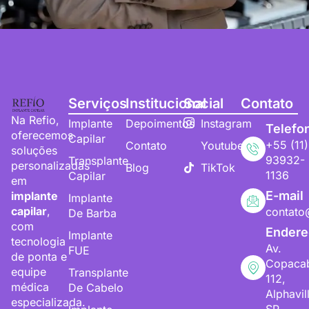
Serviços
Institucional
Social
Contato
Na Refio,
Implante
Depoimentos
Instagram
Telefo
oferecemos
Capilar
+55 (11)
Contato
Youtube
soluções
93932-
Transplante
personalizadas
Blog
TikTok
1136
Capilar
em
E-mail
implante
Implante
capilar
,
contato
De Barba
com
Endere
Implante
tecnologia
Av.
FUE
de ponta e
Copaca
equipe
Transplante
112,
médica
De Cabelo
Alphavil
especializada.
SP