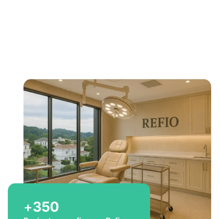
Bem-vindo a Refio!
Excelência em
implante
capilar
para você
+
350