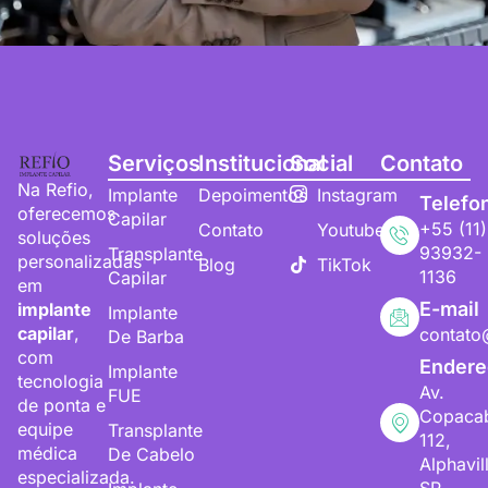
Serviços
Institucional
Social
Contato
Na Refio,
Implante
Depoimentos
Instagram
Telefo
oferecemos
Capilar
+55 (11)
Contato
Youtube
soluções
93932-
Transplante
personalizadas
Blog
TikTok
1136
Capilar
em
E-mail
implante
Implante
capilar
,
contato
De Barba
com
Endere
Implante
tecnologia
Av.
FUE
de ponta e
Copaca
equipe
Transplante
112,
médica
De Cabelo
Alphavil
especializada.
SP