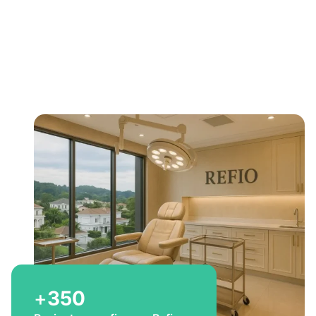
Bem-vindo a Refio!
Excelência em
implante
capilar
para você
+
350