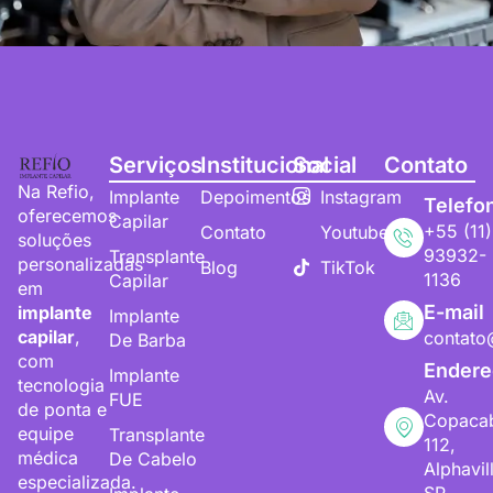
Serviços
Institucional
Social
Contato
Na Refio,
Implante
Depoimentos
Instagram
Telefo
oferecemos
Capilar
+55 (11)
Contato
Youtube
soluções
93932-
Transplante
personalizadas
Blog
TikTok
1136
Capilar
em
E-mail
implante
Implante
capilar
,
contato
De Barba
com
Endere
Implante
tecnologia
Av.
FUE
de ponta e
Copaca
equipe
Transplante
112,
médica
De Cabelo
Alphavil
especializada.
SP