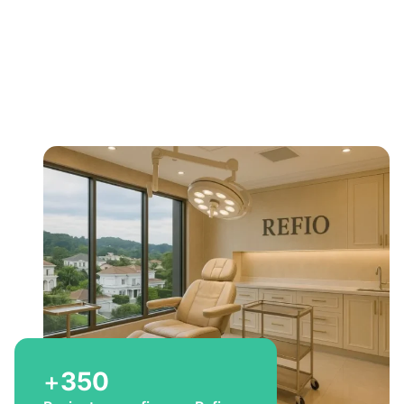
Bem-vindo a Refio!
Excelência em
implante
capilar
para você
+
350