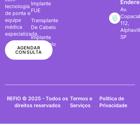
Endere
Implante
tecnologia
Av.
FUE
de ponta e
Copaca
equipe
Transplante
112,
médica
De Cabelo
Alphavil
especializada.
SP
Implante
De Cabelo
AGENDAR
CONSULTA
REFIO © 2025 - Todos os
Termos e
Política de
direitos reservados
Serviços
Privacidade