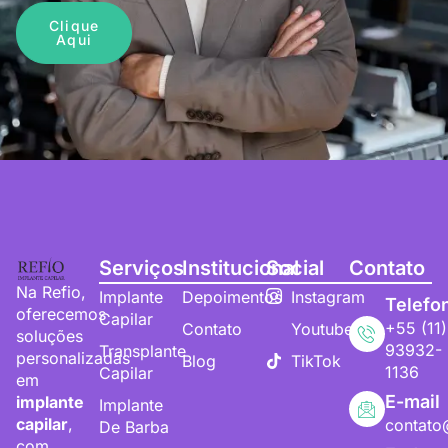
Clique
Aqui
Serviços
Institucional
Social
Contato
Na Refio,
Implante
Depoimentos
Instagram
Telefo
oferecemos
Capilar
+55 (11)
Contato
Youtube
soluções
93932-
Transplante
personalizadas
Blog
TikTok
1136
Capilar
em
E-mail
implante
Implante
capilar
,
contato
De Barba
com