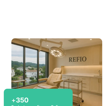
Bem-vindo a Refio!
Excelência em
implante
capilar
para você
+
350