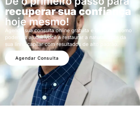
Dê o primeiro passo para
recuperar sua confiança
hoje mesmo!
Agende sua consulta online gratuita e descubra como
podemos ajudar você a restaurar a naturalidade da
sua linha capilar com resultados de alto padrão.
Agendar Consulta
Depoimentos