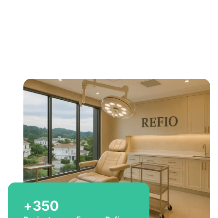
Bem-vindo a Refio!
Excelência em
implante
capilar
para você
+
350