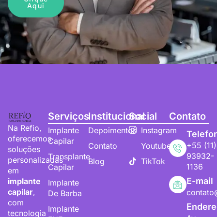
Aqui
Serviços
Institucional
Social
Contato
Na Refio,
Implante
Depoimentos
Instagram
Telefo
oferecemos
Capilar
+55 (11)
Contato
Youtube
soluções
93932-
Transplante
personalizadas
Blog
TikTok
1136
Capilar
em
E-mail
implante
Implante
capilar
,
contato
De Barba
com
Endere
Implante
tecnologia