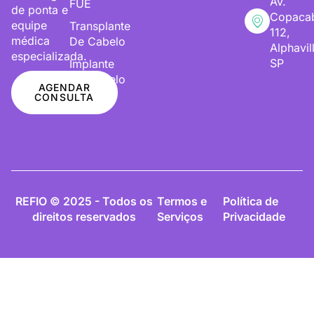
Av.
FUE
de ponta e
Copaca
equipe
Transplante
112,
médica
De Cabelo
Alphavil
especializada.
SP
Implante
De Cabelo
AGENDAR
CONSULTA
REFIO © 2025 - Todos os
Termos e
Política de
direitos reservados
Serviços
Privacidade