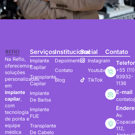
Serviços
Institucional
Social
Contato
Na Refio,
Implante
Depoimentos
Instagram
Telefo
oferecemos
Capilar
+55 (11)
Contato
Youtube
soluções
93932-
Transplante
personalizadas
Blog
TikTok
1136
Capilar
em
E-mail
implante
Implante
capilar
,
contato
De Barba
com
Endere
Implante
tecnologia
Av.
FUE
de ponta e
Copaca
equipe
Transplante
112,
médica
De Cabelo
Alphavil