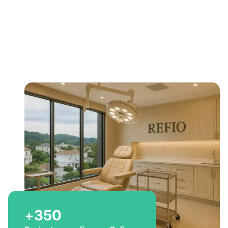
Bem-vindo a Refio!
Excelência em
implante
capilar
para você
+
350