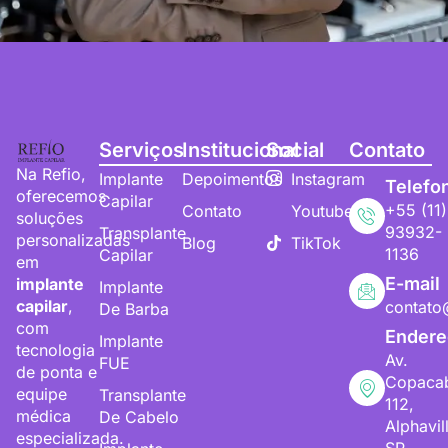
Serviços
Institucional
Social
Contato
Na Refio,
Implante
Depoimentos
Instagram
Telefo
oferecemos
Capilar
+55 (11)
Contato
Youtube
soluções
93932-
Transplante
personalizadas
Blog
TikTok
1136
Capilar
em
E-mail
implante
Implante
capilar
,
contato
De Barba
com
Endere
Implante
tecnologia
Av.
FUE
de ponta e
Copaca
equipe
Transplante
112,
médica
De Cabelo
Alphavil
especializada.
SP