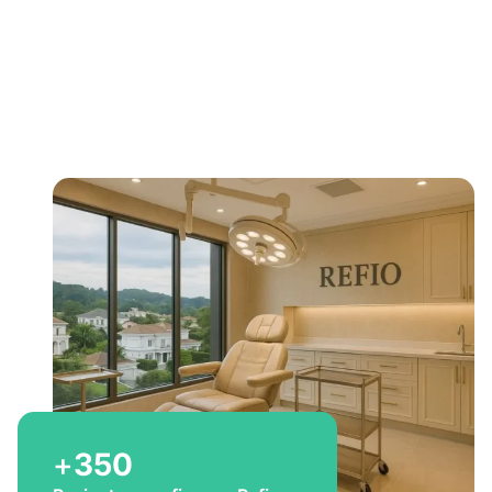
Bem-vindo a Refio!
Excelência em
implante
capilar
para você
+
350