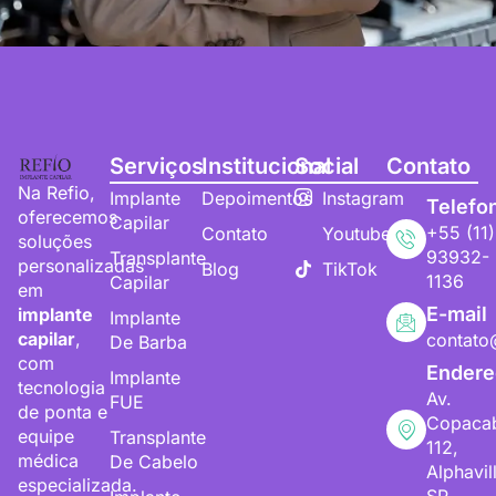
Serviços
Institucional
Social
Contato
Na Refio,
Implante
Depoimentos
Instagram
Telefo
oferecemos
Capilar
+55 (11)
Contato
Youtube
soluções
93932-
Transplante
personalizadas
Blog
TikTok
1136
Capilar
em
E-mail
implante
Implante
capilar
,
contato
De Barba
com
Endere
Implante
tecnologia
Av.
FUE
de ponta e
Copaca
equipe
Transplante
112,
médica
De Cabelo
Alphavil
especializada.
SP