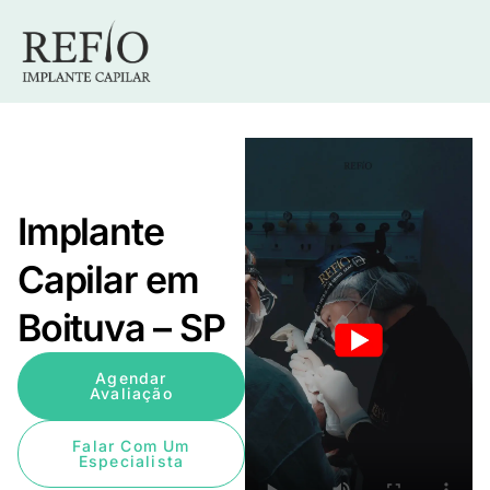
Implante
Capilar em
Boituva – SP
Agendar
Avaliação
Falar Com Um
Especialista