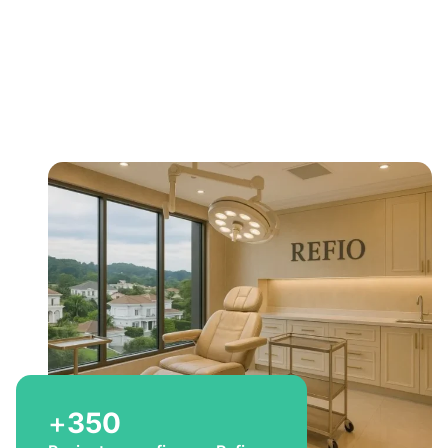
Bem-vindo a Refio!
Excelência em
implante
capilar
para você
+
350