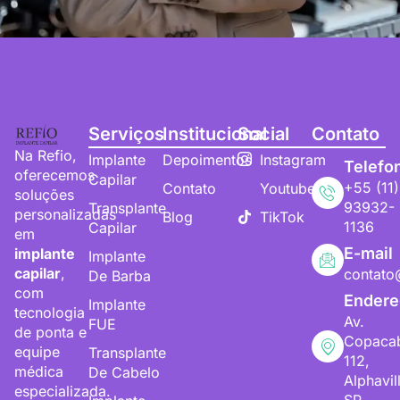
Serviços
Institucional
Social
Contato
Na Refio,
Implante
Depoimentos
Instagram
Telefo
oferecemos
Capilar
+55 (11)
Contato
Youtube
soluções
93932-
Transplante
personalizadas
Blog
TikTok
1136
Capilar
em
E-mail
implante
Implante
capilar
,
contato
De Barba
com
Endere
Implante
tecnologia
Av.
FUE
de ponta e
Copaca
equipe
Transplante
112,
médica
De Cabelo
Alphavil
especializada.
SP