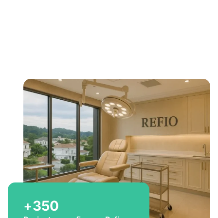
Bem-vindo a Refio!
Excelência em
implante
capilar
para você
+
350