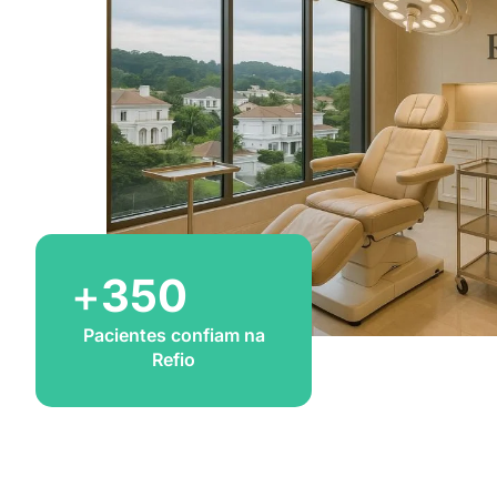
+
350
Pacientes confiam na
Refio