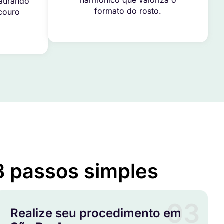
harmônico que valoriza o
taurando
formato do rosto.
 couro
3 passos simples
03
Realize seu procedimento em