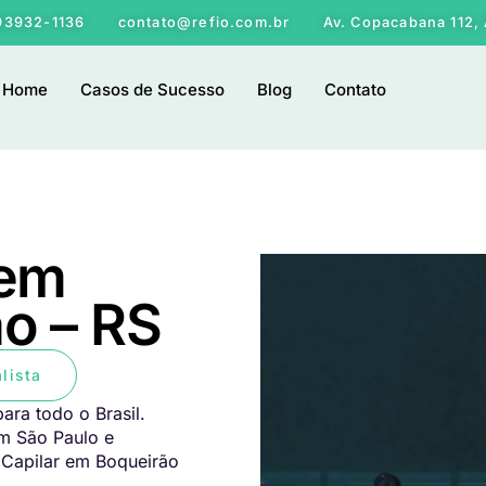
 93932-1136
contato@refio.com.br
Av. Copacabana 112, 
Home
Casos de Sucesso
Blog
Contato
 em
o – RS
lista
ara todo o Brasil.
em São Paulo e
 Capilar em Boqueirão