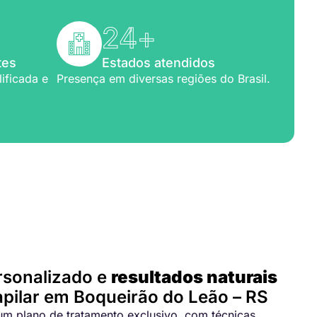
24
+
tes
Estados atendidos
ificada e
Presença em diversas regiões do Brasil.
para você
rsonalizado e
resultados naturais
pilar em Boqueirão do Leão – RS
m plano de tratamento exclusivo, com técnicas