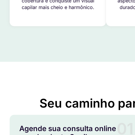
cobertura e conquiste um visual
aspecto
capilar mais cheio e harmônico.
durado
Seu caminho pa
01
Agende sua consulta online