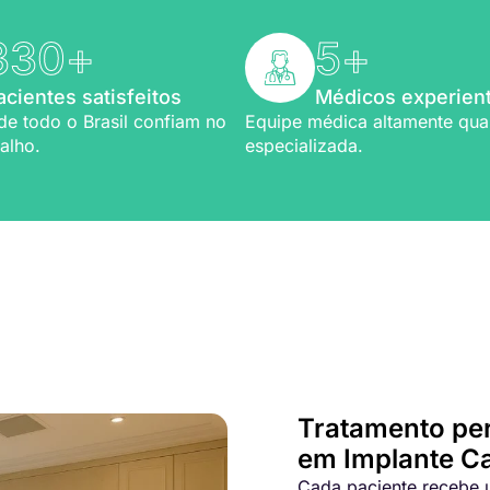
330
+
5
+
acientes satisfeitos
Médicos experien
de todo o Brasil confiam no
Equipe médica altamente qual
alho.
especializada.
Bem-vindo a Refio!
ia em
implante capilar
Tratamento pe
em Implante Ca
Cada paciente recebe u