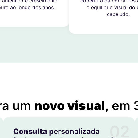
 autêntico e crescimento
cobertura da coroa, res
uro ao longo dos anos.
o equilíbrio visual do
cabeludo.
Implante Capilar em Boqueirão do Leão – RS
ra um
novo visual
, em 
02
Consulta
personalizada