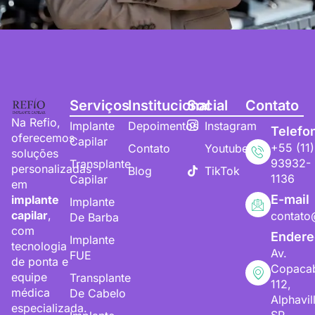
Serviços
Institucional
Social
Contato
Na Refio,
Implante
Depoimentos
Instagram
Telefo
oferecemos
Capilar
+55 (11)
Contato
Youtube
soluções
93932-
Transplante
personalizadas
Blog
TikTok
1136
Capilar
em
E-mail
implante
Implante
capilar
,
contato
De Barba
com
Endere
Implante
tecnologia
Av.
FUE
de ponta e
Copaca
equipe
Transplante
112,
médica
De Cabelo
Alphavil
especializada.
SP