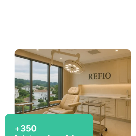
Bem-vindo a Refio!
Excelência em
implante
capilar
para você
+
350