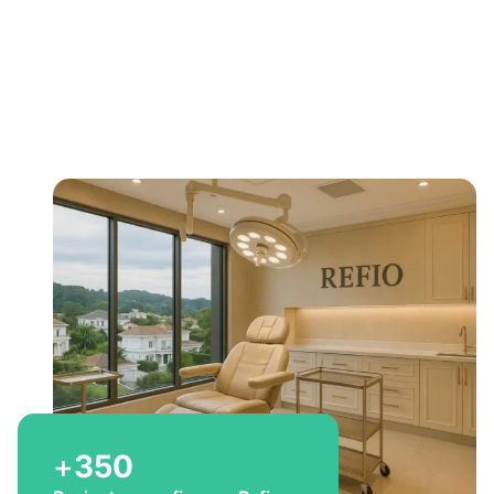
Bem-vindo a Refio!
Excelência em
implante
capilar
para você
+
350