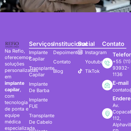
Serviços
Institucional
Social
Contato
Na Refio,
Implante
Depoimentos
Instagram
Telefo
oferecemos
Capilar
+55 (11)
Contato
Youtube
soluções
93932-
Transplante
personalizadas
Blog
TikTok
1136
Capilar
em
E-mail
implante
Implante
capilar
,
contato
De Barba
com
Endere
Implante
tecnologia
Av.
FUE
de ponta e
Copaca
equipe
Transplante
112,
médica
De Cabelo
Alphavil
especializada.
SP