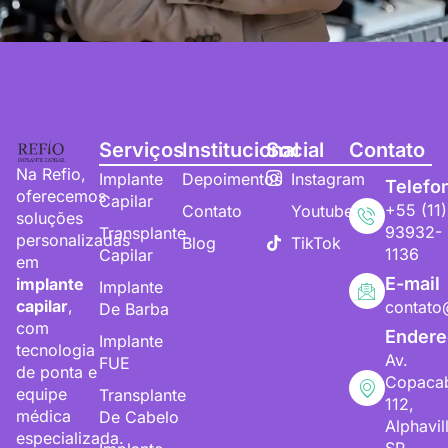
Serviços
Institucional
Social
Contato
Na Refio,
Implante
Depoimentos
Instagram
Telefo
oferecemos
Capilar
+55 (11)
Contato
Youtube
soluções
93932-
Transplante
personalizadas
Blog
TikTok
1136
Capilar
em
E-mail
implante
Implante
capilar
,
contato
De Barba
com
Endere
Implante
tecnologia
Av.
FUE
de ponta e
Copaca
equipe
Transplante
112,
médica
De Cabelo
Alphavil
especializada.
SP