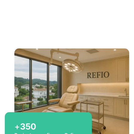
Bem-vindo a Refio!
Excelência em
implante
capilar
para você
+
350