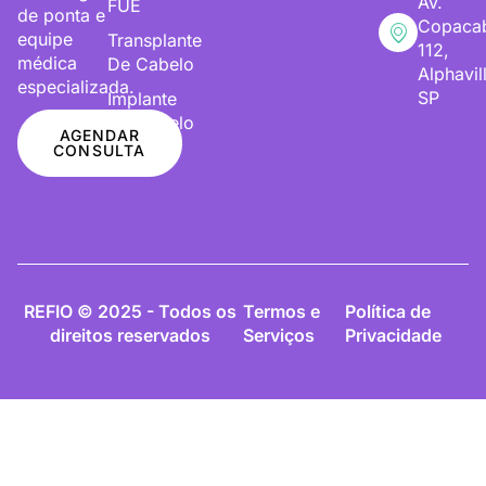
Av.
FUE
de ponta e
Copaca
equipe
Transplante
112,
médica
De Cabelo
Alphavil
especializada.
SP
Implante
De Cabelo
AGENDAR
CONSULTA
REFIO © 2025 - Todos os
Termos e
Política de
direitos reservados
Serviços
Privacidade