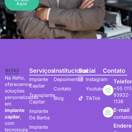
Aqui
Serviços
Institucional
Social
Contato
Na Refio,
Implante
Depoimentos
Instagram
Telefo
oferecemos
Capilar
+55 (11)
Contato
Youtube
soluções
93932-
Transplante
personalizadas
Blog
TikTok
1136
Capilar
em
E-mail
implante
Implante
capilar
,
contato
De Barba
com
Endere
Implante
tecnologia