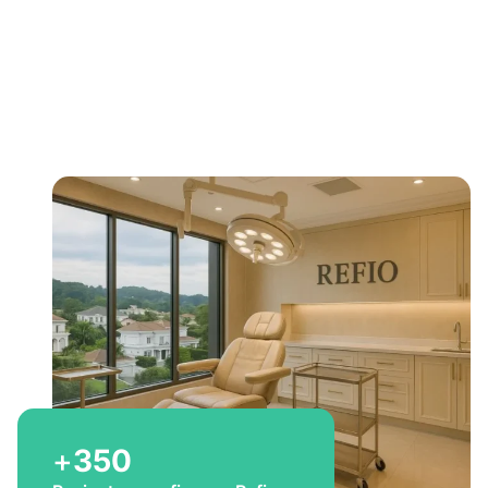
Bem-vindo a Refio!
Excelência em
implante
capilar
para você
+
350