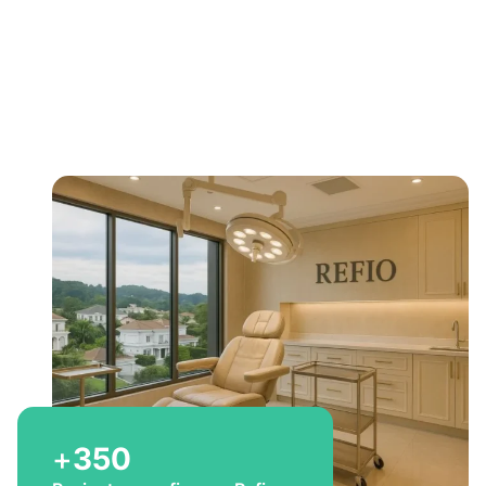
Bem-vindo a Refio!
Excelência em
implante
capilar
para você
+
350