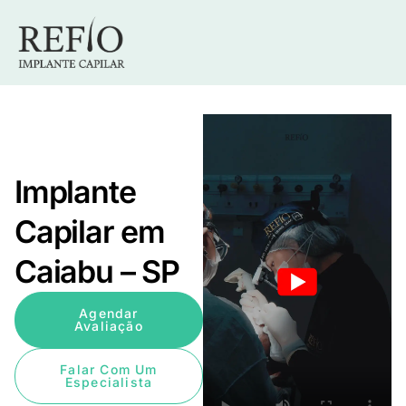
Implante
Capilar em
Caiabu – SP
Agendar
Avaliação
Falar Com Um
Especialista