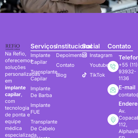
Serviços
Institucional
Social
Contato
Na Refio,
Implante
Depoimentos
Instagram
Telefo
oferecemos
Capilar
+55 (11)
Contato
Youtube
soluções
93932-
Transplante
personalizadas
Blog
TikTok
1136
Capilar
em
E-mail
implante
Implante
capilar
,
contato
De Barba
com
Endere
Implante
tecnologia
Av.
FUE
de ponta e
Copaca
equipe
Transplante
112,
médica
De Cabelo
Alphavil
especializada.
SP