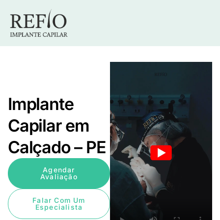
Implante
Capilar em
Calçado – PE
Agendar
Avaliação
Falar Com Um
Especialista