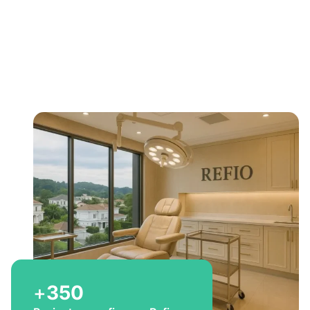
Bem-vindo a Refio!
Excelência em
implante
capilar
para você
+
350