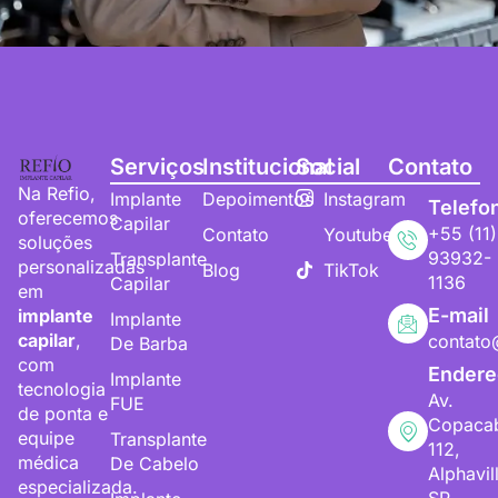
Serviços
Institucional
Social
Contato
Na Refio,
Implante
Depoimentos
Instagram
Telefo
oferecemos
Capilar
+55 (11)
Contato
Youtube
soluções
93932-
Transplante
personalizadas
Blog
TikTok
1136
Capilar
em
E-mail
implante
Implante
capilar
,
contato
De Barba
com
Endere
Implante
tecnologia
Av.
FUE
de ponta e
Copaca
equipe
Transplante
112,
médica
De Cabelo
Alphavil
especializada.
SP