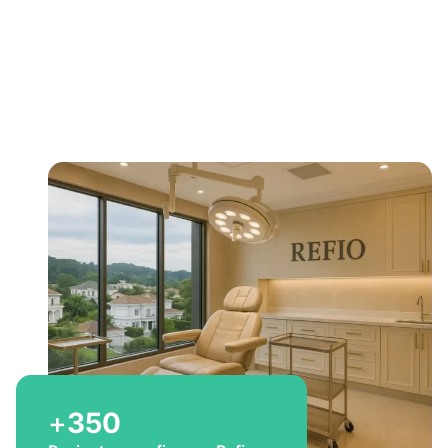
Bem-vindo a Refio!
Excelência em
implante
capilar
para você
+
350