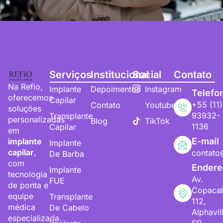
Serviços
Institucional
Social
Contato
Na Refio,
Implante
Depoimentos
Instagram
Telefo
oferecemos
Capilar
+55 (11)
Contato
Youtube
soluções
93932-
Transplante
personalizadas
Blog
TikTok
1136
Capilar
em
E-mail
implante
Implante
capilar
,
contato
De Barba
com
Endere
Implante
tecnologia
Av.
FUE
de ponta e
Copaca
equipe
Transplante
112,
médica
De Cabelo
Alphavil
especializada.
SP