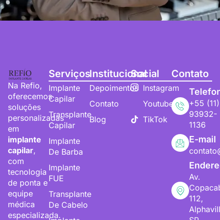
Serviços
Institucional
Social
Contato
Na Refio,
Implante
Depoimentos
Instagram
Telefo
oferecemos
Capilar
+55 (11)
Contato
Youtube
soluções
93932-
Transplante
personalizadas
Blog
TikTok
1136
Capilar
em
E-mail
implante
Implante
capilar
,
contato
De Barba
com
Endere
Implante
tecnologia
Av.
FUE
de ponta e
Copaca
equipe
Transplante
112,
médica
De Cabelo
Alphavil
especializada.
SP