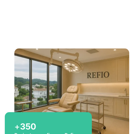
Bem-vindo a Refio!
Excelência em
implante
capilar
para você
+
350