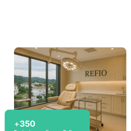
Bem-vindo a Refio!
Excelência em
implante
capilar
para você
+
350