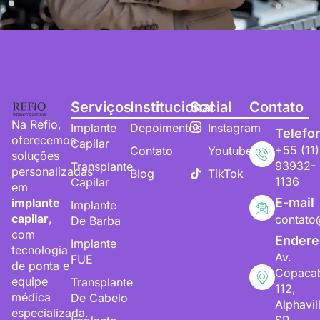
Serviços
Institucional
Social
Contato
Na Refio,
Implante
Depoimentos
Instagram
Telefo
oferecemos
Capilar
+55 (11)
Contato
Youtube
soluções
93932-
Transplante
personalizadas
Blog
TikTok
1136
Capilar
em
E-mail
implante
Implante
capilar
,
contato
De Barba
com
Endere
Implante
tecnologia
Av.
FUE
de ponta e
Copaca
equipe
Transplante
112,
médica
De Cabelo
Alphavil
especializada.
SP