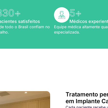
330
+
5
+
acientes satisfeitos
Médicos experien
de todo o Brasil confiam no
Equipe médica altamente qual
alho.
especializada.
Bem-vindo a Refio!
ia em
implante capilar
Tratamento pe
em Implante C
Cada paciente recebe u