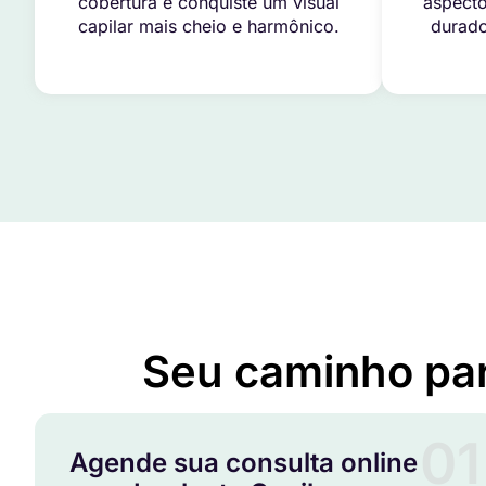
cobertura e conquiste um visual
aspecto
capilar mais cheio e harmônico.
durado
Seu caminho pa
01
Agende sua consulta online