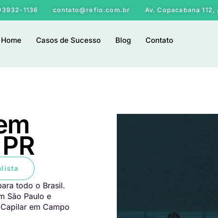
 93932-1136
contato@refio.com.br
Av. Copacabana 112, 
Home
Casos de Sucesso
Blog
Contato
 em
 PR
lista
ara todo o Brasil.
em São Paulo e
e Capilar em Campo