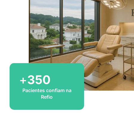
+
350
Pacientes confiam na
Refio