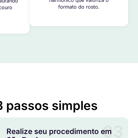
harmônico que valoriza o
taurando
formato do rosto.
 couro
3 passos simples
03
Realize seu procedimento em