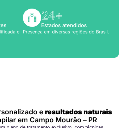
24
+
tes
Estados atendidos
ificada e
Presença em diversas regiões do Brasil.
para você
rsonalizado e
resultados naturais
apilar em Campo Mourão – PR
m plano de tratamento exclusivo, com técnicas