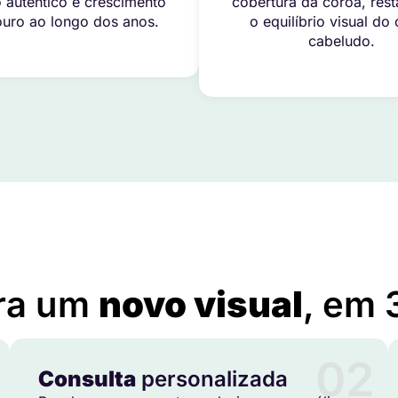
 autêntico e crescimento
cobertura da coroa, res
uro ao longo dos anos.
o equilíbrio visual do
cabeludo.
Implante Capilar em Campo Mourão – PR
ra um
novo visual
, em 
02
Consulta
personalizada