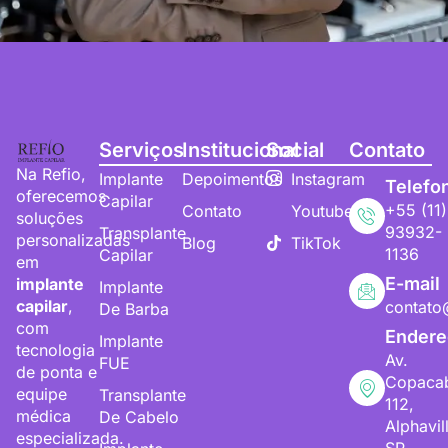
Serviços
Institucional
Social
Contato
Na Refio,
Implante
Depoimentos
Instagram
Telefo
oferecemos
Capilar
+55 (11)
Contato
Youtube
soluções
93932-
Transplante
personalizadas
Blog
TikTok
1136
Capilar
em
E-mail
implante
Implante
capilar
,
contato
De Barba
com
Endere
Implante
tecnologia
Av.
FUE
de ponta e
Copaca
equipe
Transplante
112,
médica
De Cabelo
Alphavil
especializada.
SP