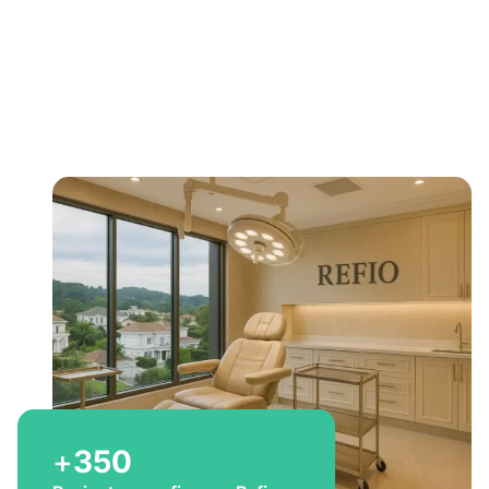
Bem-vindo a Refio!
Excelência em
implante
capilar
para você
+
350