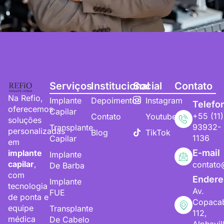
Serviços
Institucional
Social
Contato
Na Refio,
Implante
Depoimentos
Instagram
Telefo
oferecemos
Capilar
+55 (11)
Contato
Youtube
soluções
93932-
Transplante
personalizadas
Blog
TikTok
1136
Capilar
em
E-mail
implante
Implante
capilar
,
contato
De Barba
com
Endere
Implante
tecnologia
Av.
FUE
de ponta e
Copaca
equipe
Transplante
112,
médica
De Cabelo
Alphavil