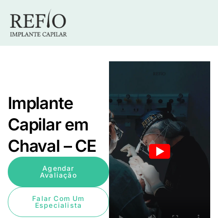
Implante
Capilar em
Chaval – CE
Agendar
Avaliação
Falar Com Um
Especialista