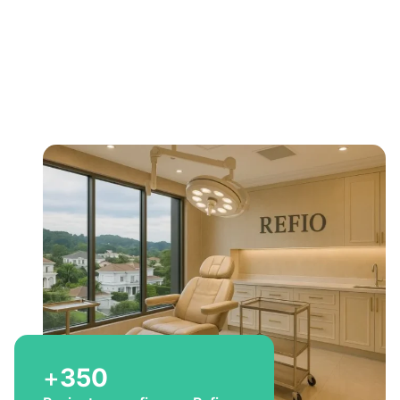
Bem-vindo a Refio!
Excelência em
implante
capilar
para você
+
350