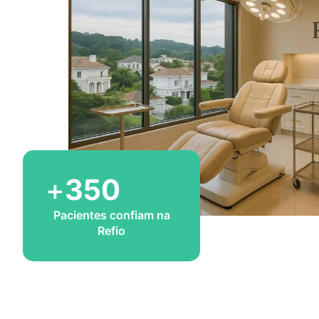
+
350
Pacientes confiam na
Refio