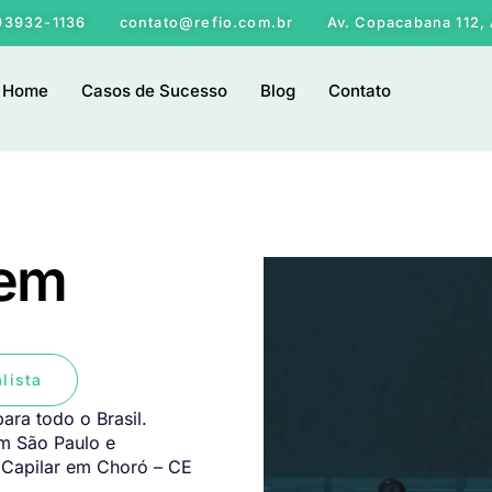
 93932-1136
contato@refio.com.br
Av. Copacabana 112, 
Home
Casos de Sucesso
Blog
Contato
 em
lista
ara todo o Brasil.
em São Paulo e
 Capilar em Choró – CE