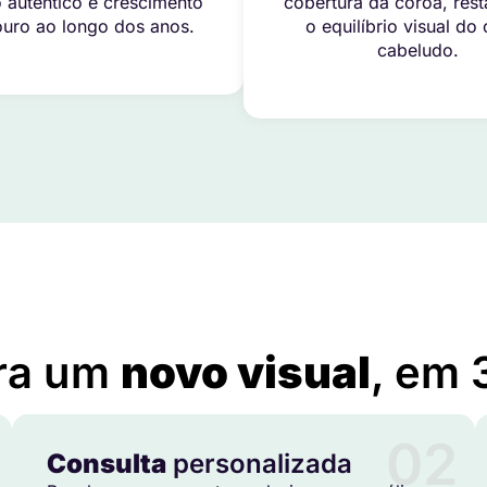
 autêntico e crescimento
cobertura da coroa, res
uro ao longo dos anos.
o equilíbrio visual do
cabeludo.
Implante Capilar em Choró – CE
ra um
novo visual
, em 
02
Consulta
personalizada