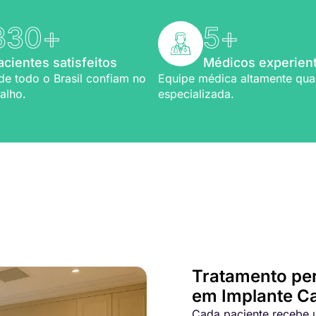
330
+
5
+
acientes satisfeitos
Médicos experien
de todo o Brasil confiam no
Equipe médica altamente qual
alho.
especializada.
Bem-vindo a Refio!
ia em
implante capilar
Tratamento pe
em Implante Ca
Cada paciente recebe u