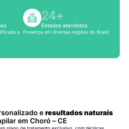
24
+
tes
Estados atendidos
ificada e
Presença em diversas regiões do Brasil.
para você
rsonalizado e
resultados naturais
pilar em Choró – CE
m plano de tratamento exclusivo, com técnicas