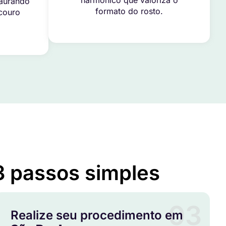
harmônico que valoriza o
taurando
formato do rosto.
 couro
3 passos simples
03
Realize seu procedimento em