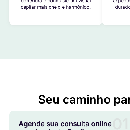
cobertura e conquiste um visual
aspecto
capilar mais cheio e harmônico.
durado
Seu caminho pa
01
Agende sua consulta online