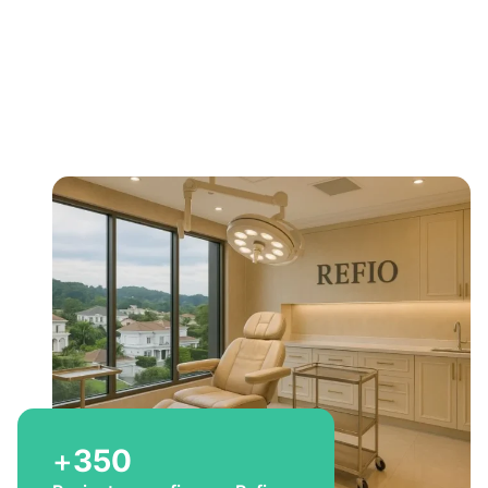
Bem-vindo a Refio!
Excelência em
implante
capilar
para você
+
350