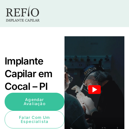
Implante
Capilar em
Cocal – PI
Agendar
Avaliação
Falar Com Um
Especialista