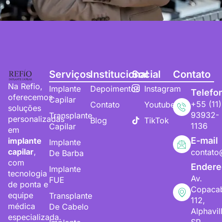
Serviços
Institucional
Social
Contato
Na Refio,
Implante
Depoimentos
Instagram
Telefo
oferecemos
Capilar
+55 (11)
Contato
Youtube
soluções
93932-
Transplante
personalizadas
Blog
TikTok
1136
Capilar
em
E-mail
implante
Implante
capilar
,
contato
De Barba
com
Endere
Implante
tecnologia
Av.
FUE
de ponta e
Copaca
equipe
Transplante
112,
médica
De Cabelo
Alphavil
especializada.
SP