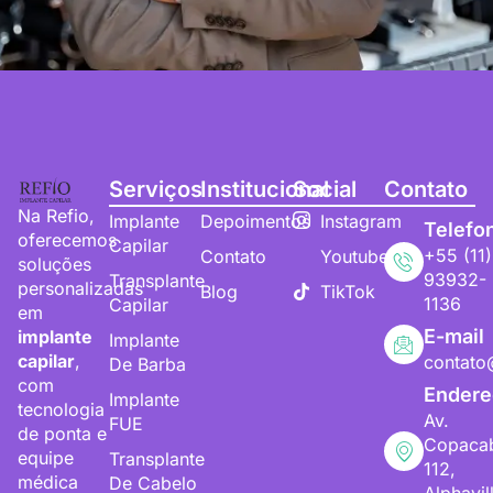
Serviços
Institucional
Social
Contato
Na Refio,
Implante
Depoimentos
Instagram
Telefo
oferecemos
Capilar
+55 (11)
Contato
Youtube
soluções
93932-
Transplante
personalizadas
Blog
TikTok
1136
Capilar
em
E-mail
implante
Implante
capilar
,
contato
De Barba
com
Endere
Implante
tecnologia
Av.
FUE
de ponta e
Copaca
equipe
Transplante
112,
médica
De Cabelo
Alphavil