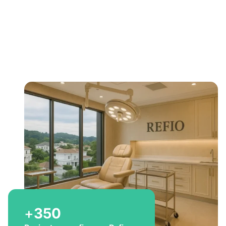
Bem-vindo a Refio!
Excelência em
implante
capilar
para você
+
350