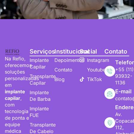
Serviços
Institucional
Social
Contato
Na Refio,
Implante
Depoimentos
Instagram
Telefo
oferecemos
Capilar
+55 (11)
Contato
Youtube
soluções
93932-
Transplante
personalizadas
Blog
TikTok
1136
Capilar
em
E-mail
implante
Implante
capilar
,
contato
De Barba
com
Endere
Implante
tecnologia
Av.
FUE
de ponta e
Copaca
equipe
Transplante
112,
médica
De Cabelo
Alphavil