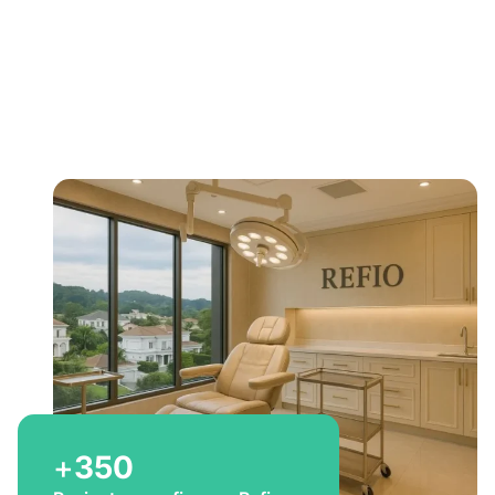
Bem-vindo a Refio!
Excelência em
implante
capilar
para você
+
350