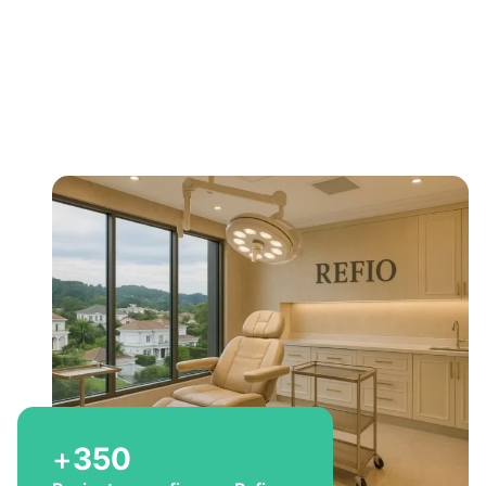
Bem-vindo a Refio!
Excelência em
implante
capilar
para você
+
350