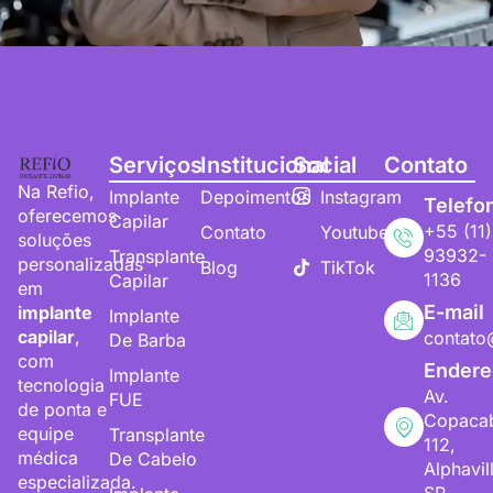
Serviços
Institucional
Social
Contato
Na Refio,
Implante
Depoimentos
Instagram
Telefo
oferecemos
Capilar
+55 (11)
Contato
Youtube
soluções
93932-
Transplante
personalizadas
Blog
TikTok
1136
Capilar
em
E-mail
implante
Implante
capilar
,
contato
De Barba
com
Endere
Implante
tecnologia
Av.
FUE
de ponta e
Copaca
equipe
Transplante
112,
médica
De Cabelo
Alphavil
especializada.
SP