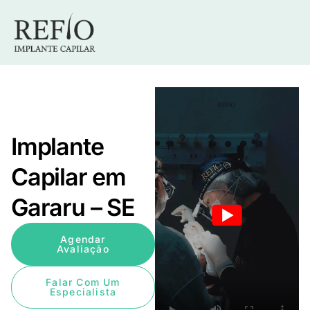
Implante
Capilar em
Gararu – SE
Agendar
Avaliação
Falar Com Um
Especialista