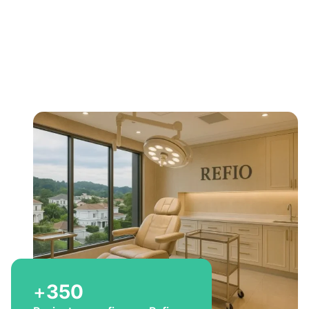
Bem-vindo a Refio!
Excelência em
implante
capilar
para você
+
350