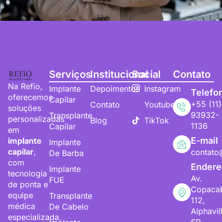
Serviços
Institucional
Social
Contato
Na Refio,
Implante
Depoimentos
Instagram
Telefo
oferecemos
Capilar
+55 (11)
Contato
Youtube
soluções
93932-
Transplante
personalizadas
Blog
TikTok
1136
Capilar
em
E-mail
implante
Implante
capilar
,
contato
De Barba
com
Endere
Implante
tecnologia
Av.
FUE
de ponta e
Copaca
equipe
Transplante
112,
médica
De Cabelo
Alphavil
especializada.
SP