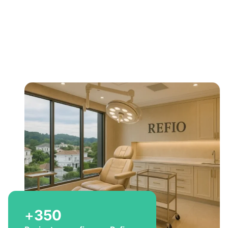
Bem-vindo a Refio!
Excelência em
implante
capilar
para você
+
350