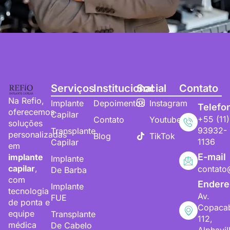
Serviços
Institucional
Social
Contato
Na Refio,
Implante
Depoimentos
Instagram
Telefo
oferecemos
Capilar
+55 (11)
Contato
Youtube
soluções
93932-
Transplante
personalizadas
Blog
TikTok
1136
Capilar
em
E-mail
implante
Implante
capilar
,
contato
De Barba
com
Endere
Implante
tecnologia
Av.
FUE
de ponta e
Copaca
equipe
Transplante
112,
médica
De Cabelo
Alphavil