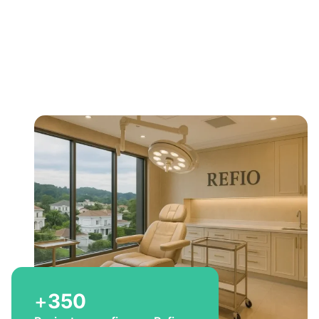
Bem-vindo a Refio!
Excelência em
implante
capilar
para você
+
350