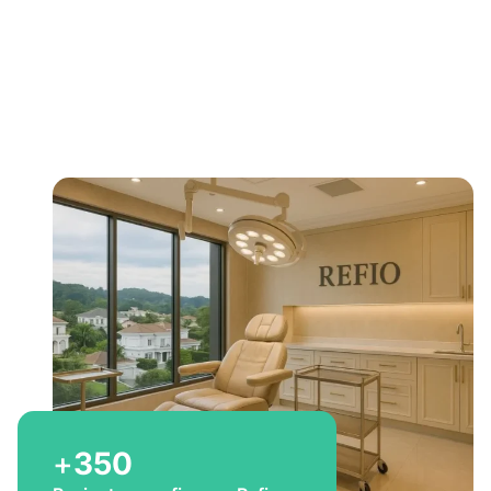
Bem-vindo a Refio!
Excelência em
implante
capilar
para você
+
350