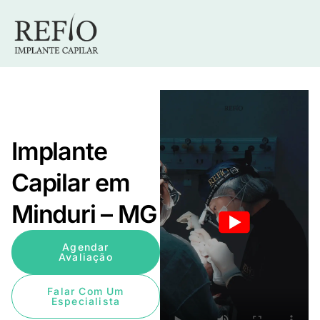
Implante
Capilar em
Minduri – MG
Agendar
Avaliação
Falar Com Um
Especialista