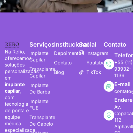
Serviços
Institucional
Social
Contato
Na Refio,
Implante
Depoimentos
Instagram
Telefo
oferecemos
Capilar
+55 (11)
Contato
Youtube
soluções
93932-
Transplante
personalizadas
Blog
TikTok
1136
Capilar
em
E-mail
implante
Implante
capilar
,
contato
De Barba
com
Endere
Implante
tecnologia
Av.
FUE
de ponta e
Copaca
equipe
Transplante
112,
médica
De Cabelo
Alphavil
especializada.
SP