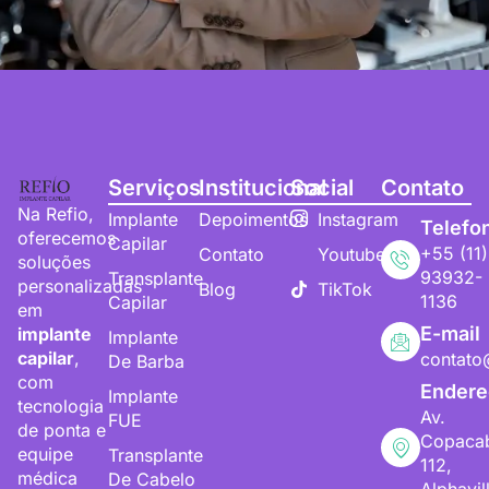
Serviços
Institucional
Social
Contato
Na Refio,
Implante
Depoimentos
Instagram
Telefo
oferecemos
Capilar
+55 (11)
Contato
Youtube
soluções
93932-
Transplante
personalizadas
Blog
TikTok
1136
Capilar
em
E-mail
implante
Implante
capilar
,
contato
De Barba
com
Endere
Implante
tecnologia
Av.
FUE
de ponta e
Copaca
equipe
Transplante
112,
médica
De Cabelo
Alphavil