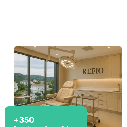
Bem-vindo a Refio!
Excelência em
implante
capilar
para você
+
350