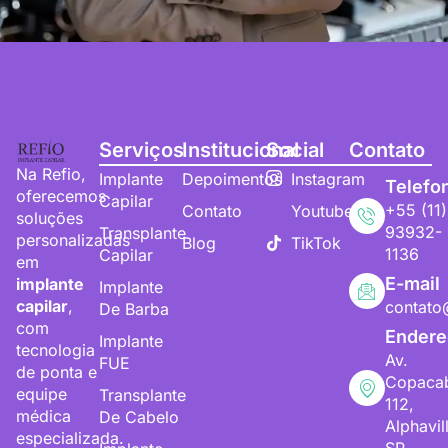
Serviços
Institucional
Social
Contato
Na Refio,
Implante
Depoimentos
Instagram
Telefo
oferecemos
Capilar
+55 (11)
Contato
Youtube
soluções
93932-
Transplante
personalizadas
Blog
TikTok
1136
Capilar
em
E-mail
implante
Implante
capilar
,
contato
De Barba
com
Endere
Implante
tecnologia
Av.
FUE
de ponta e
Copaca
equipe
Transplante
112,
médica
De Cabelo
Alphavil
especializada.
SP