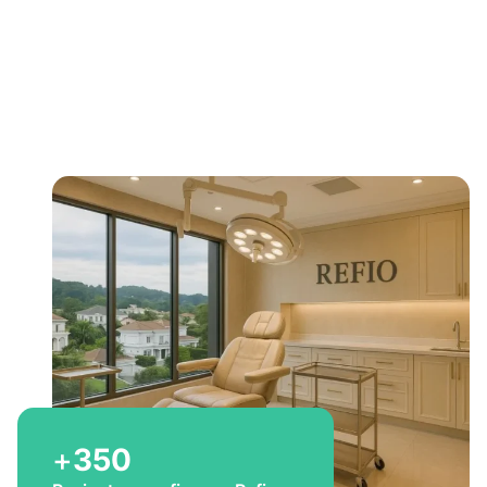
Bem-vindo a Refio!
Excelência em
implante
capilar
para você
+
350