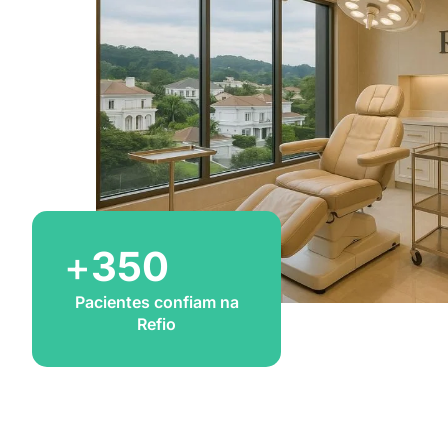
+
350
Pacientes confiam na
Refio