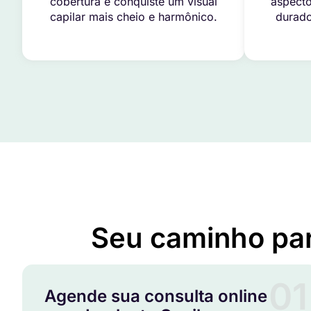
cobertura e conquiste um visual
aspecto
capilar mais cheio e harmônico.
durado
Seu caminho pa
01
Agende sua consulta online