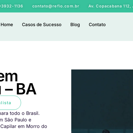
 93932-1136
contato@refio.com.br
Av. Copacabana 112, 
Home
Casos de Sucesso
Blog
Contato
 em
 – BA
lista
ara todo o Brasil.
em São Paulo e
 Capilar em Morro do