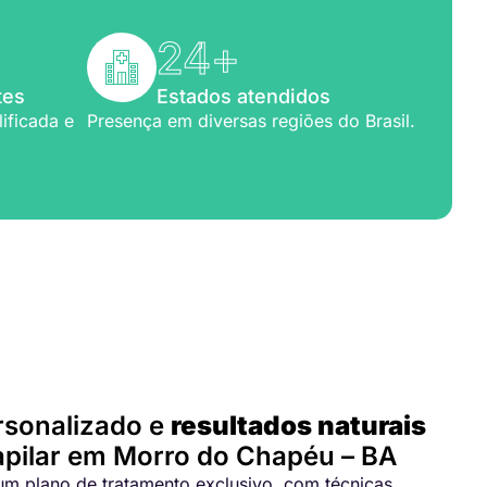
24
+
tes
Estados atendidos
ificada e
Presença em diversas regiões do Brasil.
para você
rsonalizado e
resultados naturais
pilar em Morro do Chapéu – BA
m plano de tratamento exclusivo, com técnicas