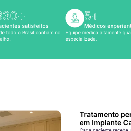
330
+
5
+
acientes satisfeitos
Médicos experien
de todo o Brasil confiam no
Equipe médica altamente qual
alho.
especializada.
Bem-vindo a Refio!
ia em
implante capilar
Tratamento pe
em Implante Ca
Cada paciente recebe u