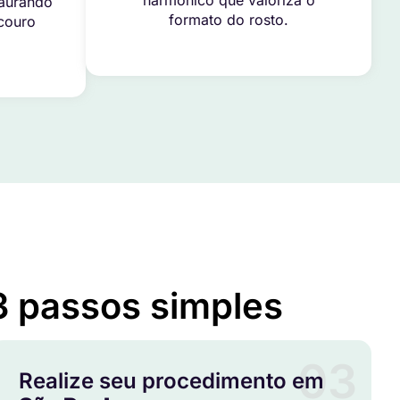
harmônico que valoriza o
taurando
formato do rosto.
 couro
3 passos simples
03
Realize seu procedimento em