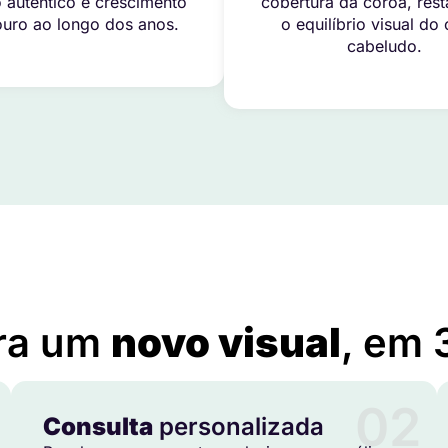
 autêntico e crescimento
cobertura da coroa, res
uro ao longo dos anos.
o equilíbrio visual do
cabeludo.
Implante Capilar em Morro do Chapéu – BA
ra um
novo visual
, em 
02
Consulta
personalizada