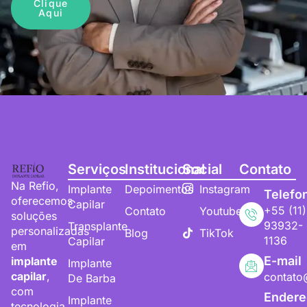
Clique
Aqui
Serviços
Institucional
Social
Contato
Na Refio,
Implante
Depoimentos
Instagram
Telefo
oferecemos
Capilar
+55 (11)
Contato
Youtube
soluções
93932-
Transplante
personalizadas
Blog
TikTok
1136
Capilar
em
E-mail
implante
Implante
capilar
,
contato
De Barba
com
Endere
Implante
tecnologia