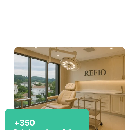
Bem-vindo a Refio!
Excelência em
implante
capilar
para você
+
350