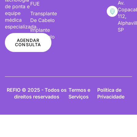
Av.
FUE
de ponta e
Copaca
equipe
Transplante
112,
médica
De Cabelo
Alphavil
especializada.
SP
Implante
De Cabelo
AGENDAR
CONSULTA
REFIO © 2025 - Todos os
Termos e
Política de
direitos reservados
Serviços
Privacidade