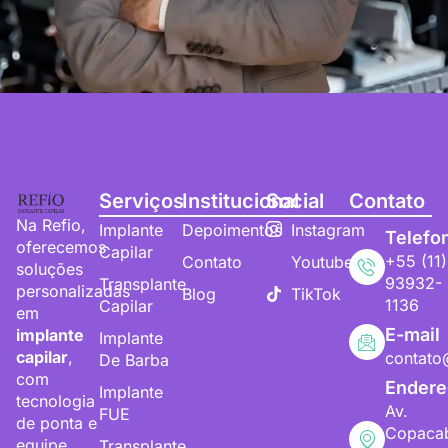
Serviços
Institucional
Social
Contato
Na Refio,
Implante
Depoimentos
Instagram
Telefo
oferecemos
Capilar
+55 (11)
Contato
Youtube
soluções
93932-
Transplante
personalizadas
Blog
TikTok
1136
Capilar
em
E-mail
implante
Implante
capilar
,
contato
De Barba
com
Endere
Implante
tecnologia
Av.
FUE
de ponta e
Copaca
equipe
Transplante