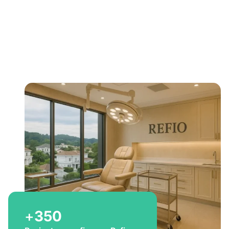
Bem-vindo a Refio!
Excelência em
implante
capilar
para você
+
350