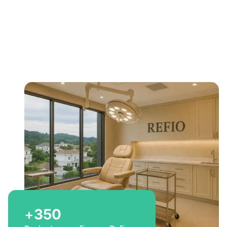
Bem-vindo a Refio!
Excelência em
implante
capilar
para você
+
350