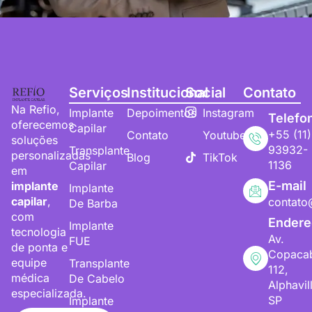
Serviços
Institucional
Social
Contato
Na Refio,
Implante
Depoimentos
Instagram
Telefo
oferecemos
Capilar
+55 (11)
Contato
Youtube
soluções
93932-
Transplante
personalizadas
Blog
TikTok
1136
Capilar
em
E-mail
implante
Implante
capilar
,
contato
De Barba
com
Endere
Implante
tecnologia
Av.
FUE
de ponta e
Copaca
equipe
Transplante
112,
médica
De Cabelo
Alphavil
especializada.
SP
Implante