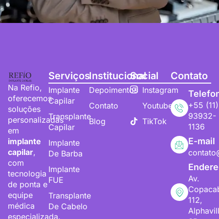
Serviços
Institucional
Social
Contato
Na Refio,
Implante
Depoimentos
Instagram
Telefo
oferecemos
Capilar
+55 (11)
Contato
Youtube
soluções
93932-
Transplante
personalizadas
Blog
TikTok
1136
Capilar
em
E-mail
implante
Implante
capilar
,
contato
De Barba
com
Endere
Implante
tecnologia
Av.
FUE
de ponta e
Copaca
equipe
Transplante
112,
médica
De Cabelo
Alphavil
especializada.