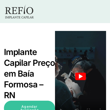
Implante
Capilar Preço
em Baía
Formosa –
RN
Agendar
Avaliação