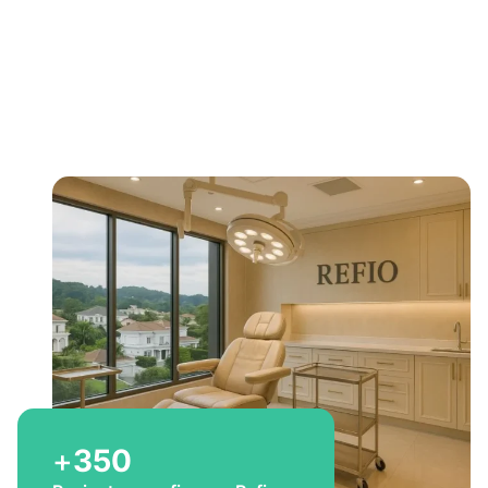
Bem-vindo a Refio!
Excelência em
implante
capilar
para você
+
350